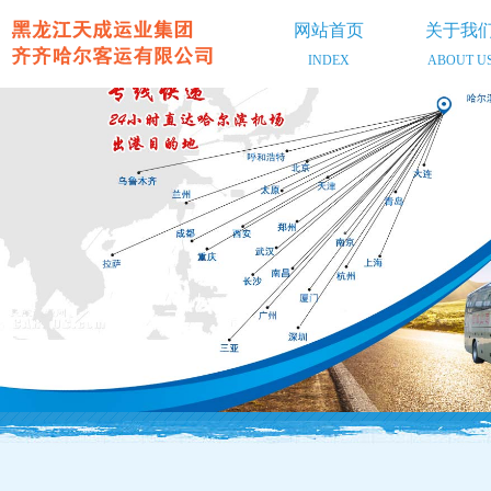
网站首页
关于我
INDEX
ABOUT U