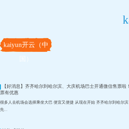
kaiyun开云（中
国）
【好消息】齐齐哈尔到哈尔滨、大庆机场巴士开通微信售票啦
票有优惠
很多人去机场会选择乘坐大巴 便宜又便捷 从现在开始 齐齐哈尔到哈尔滨
先...